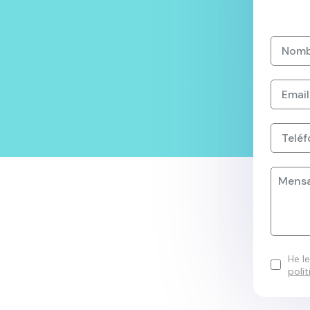
.
He l
polí