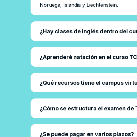
Noruega, Islandia y Liechtenstein.
Efectivamente, el curso incluye 100 horas
cabina y en las entrevistas con las aerolí
¿Hay clases de inglés dentro del c
Sí, el curso contempla 6 prácticas de pi
inscribirte al curso TCP.
¿Aprenderé natación en el curso T
Podrás acceder en el campus online a co
oficial de AESA.
¿Qué recursos tiene el campus virt
El examen de TCP es gestionado por AESA 
blog para ver todos los detalles
¿Cómo se estructura el examen de
¡Por supuesto! Puedes pagar en 6 cómodas
permite financiarlo hasta 24 meses.
¿Se puede pagar en varios plazos?