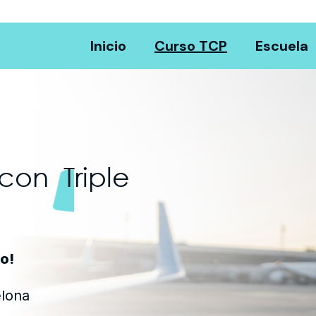
Inicio
Curso TCP
Escuela
P con
Triple
o!
elona